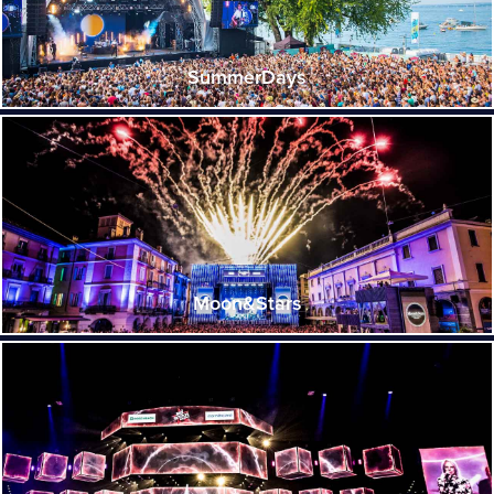
SummerDays
Moon&Stars