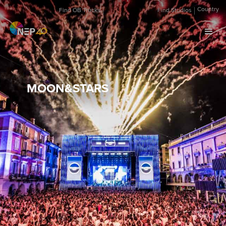
Country
Find OB Trucks
Find Studios
MOON&STARS