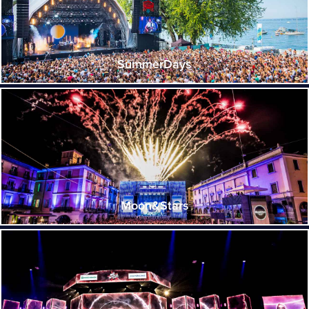
SummerDays
Moon&Stars