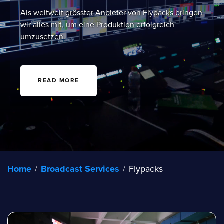
Als weltweit grösster Anbieter von Flypacks bringen
wir alles mit, um eine Produktion erfolgreich
umzusetzen.
READ MORE
Home
/
Broadcast Services
/
Flypacks