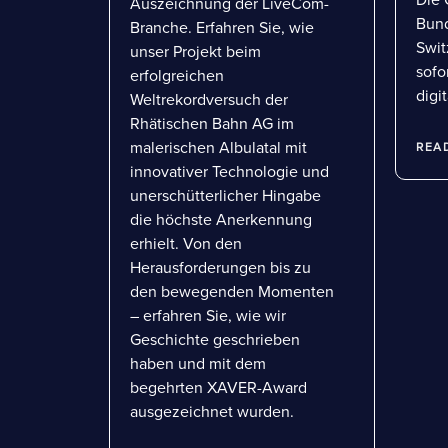
Auszeichnung der LiveCom-
Bund
Branche. Erfahren Sie, wie
Swit
unser Projekt beim
sofo
erfolgreichen
digit
Weltrekordversuch der
Rhätischen Bahn AG im
malerischen Albulatal mit
REA
innovativer Technologie und
unerschütterlicher Hingabe
die höchste Anerkennung
erhielt. Von den
Herausforderungen bis zu
den bewegenden Momenten
– erfahren Sie, wie wir
Geschichte geschrieben
haben und mit dem
begehrten XAVER-Award
ausgezeichnet wurden.