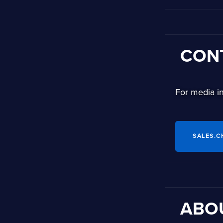
CON
For media in
SALES.
ABO