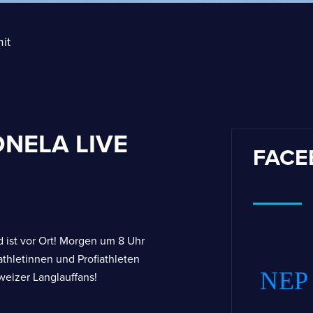
it
NELA LIVE
FACE
d ist vor Ort! Morgen um 8 Uhr
athletinnen und Profiathleten
NEP 
weizer Langlauffans!