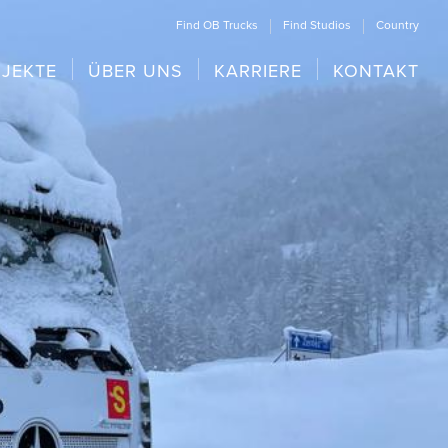
Find OB Trucks
Find Studios
Country
JEKTE
ÜBER UNS
KARRIERE
KONTAKT