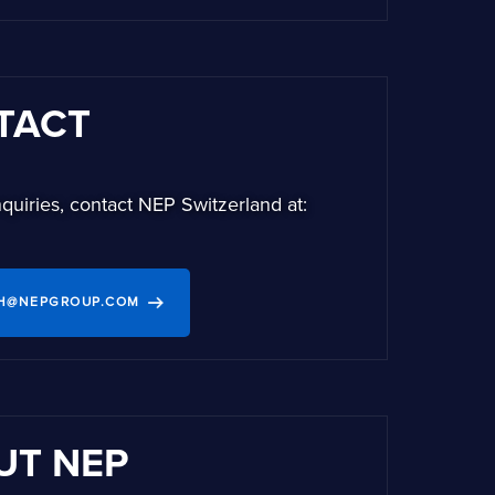
TACT
quiries, contact NEP Switzerland at:
CH@NEPGROUP.COM
UT NEP